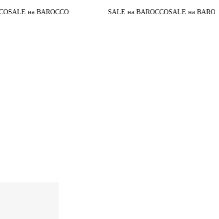
До конца а
AROCCO
SALE на BAROCCO
SALE на BAROCCO