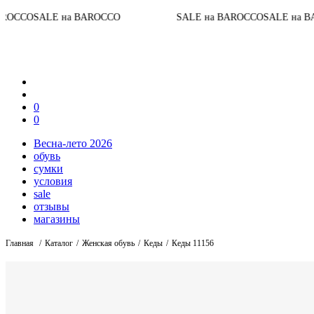
До кон
на BAROCCO
SALE на BAROCCO
SALE на BAROCCO
0
0
Весна-лето 2026
обувь
сумки
условия
sale
отзывы
магазины
Главная
Каталог
Женская обувь
Кеды
Кеды 11156