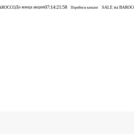
07
:
14
:
21
:
58
ца акции
SALE на BAROCCO
SALE на B
Перейти в каталог