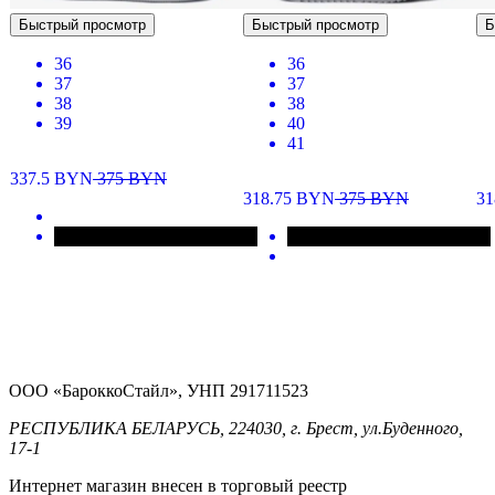
Быстрый просмотр
Быстрый просмотр
Б
36
36
37
37
38
38
39
40
41
337.5
BYN
375
BYN
318.75
BYN
375
BYN
31
ООО «БароккоСтайл», УНП 291711523
РЕСПУБЛИКА БЕЛАРУСЬ, 224030, г. Брест, ул.Буденного,
17-1
Интернет магазин внесен в торговый реестр