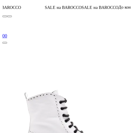
07
:
14
:
До конца акции
SALE на BAROCCO
SALE на BAROCCO
0
0