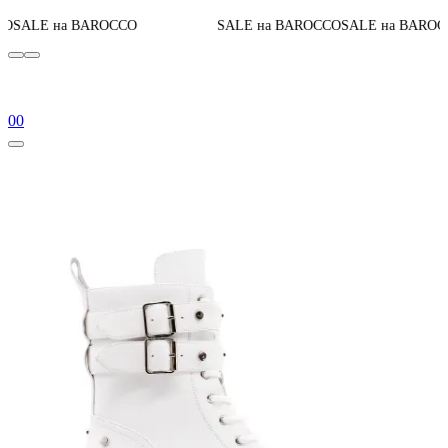
До конца ак
AROCCO
SALE на BAROCCO
SALE на BAROCCO
0
0