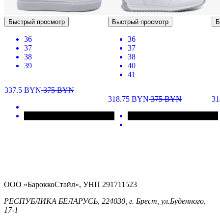
Быстрый просмотр
Быстрый просмотр
Б
36
36
37
37
38
38
39
40
41
337.5
BYN
375
BYN
318.75
BYN
375
BYN
31
ООО «БароккоСтайл», УНП 291711523
РЕСПУБЛИКА БЕЛАРУСЬ, 224030, г. Брест, ул.Буденного,
17-1