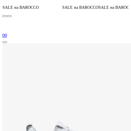
До конца ак
ROCCO
SALE на BAROCCO
SALE на BAROCCO
0
0