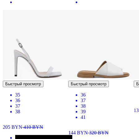
Быстрый просмотр
Быстрый просмотр
Б
35
36
36
37
37
38
1
38
39
41
205
BYN
410
BYN
144
BYN
320
BYN