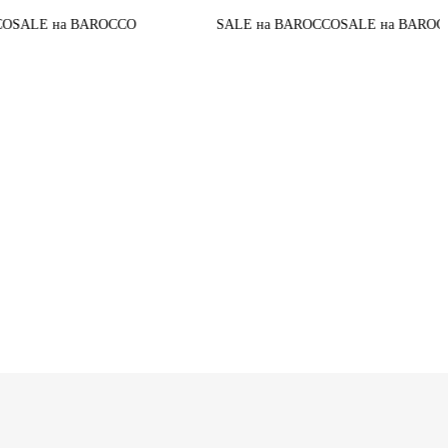
До конца ак
ROCCO
SALE на BAROCCO
SALE на BAROCCO