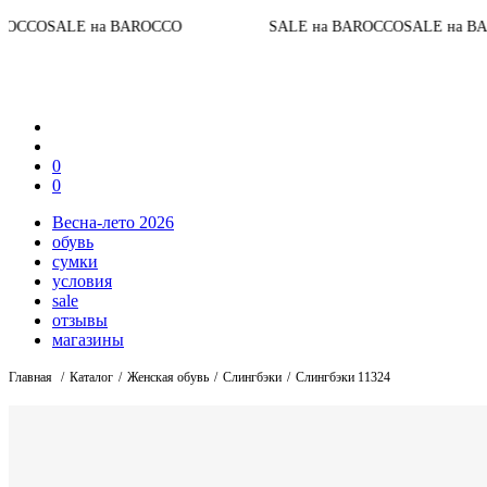
До конц
а BAROCCO
SALE на BAROCCO
SALE на BAROCCO
0
0
Весна-лето 2026
обувь
сумки
условия
sale
отзывы
магазины
Главная
Каталог
Женская обувь
Слингбэки
Слингбэки 11324