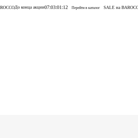
07
:
03
:
01
:
12
а акции
SALE на BAROCCO
SALE на BA
Перейти в каталог