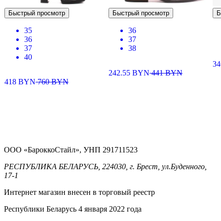
Быстрый просмотр
Быстрый просмотр
Б
35
36
36
37
37
38
40
34
242.55
BYN
441
BYN
418
BYN
760
BYN
ООО «БароккоСтайл», УНП 291711523
РЕСПУБЛИКА БЕЛАРУСЬ, 224030, г. Брест, ул.Буденного,
17-1
Интернет магазин внесен в торговый реестр
Республики Беларусь 4 января 2022 года