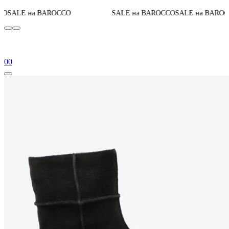
До конца ак
ROCCO
SALE на BAROCCO
SALE на BAROCCO
0
0