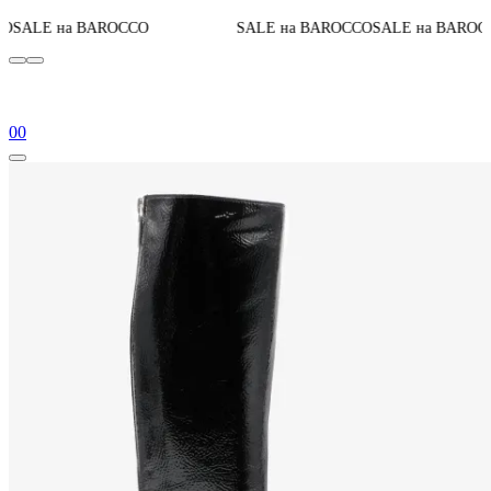
До конца акц
OCCO
SALE на BAROCCO
SALE на BAROCCO
0
0