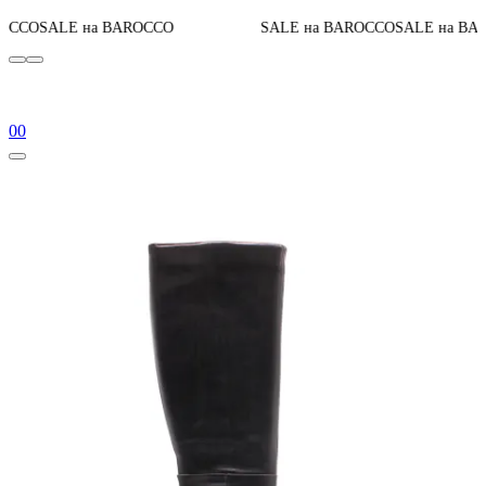
До конца
BAROCCO
SALE на BAROCCO
SALE на BAROCCO
0
0