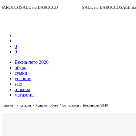
До ко
на BAROCCO
SALE на BAROCCO
SALE на BAROCCO
0
0
Весна-лето 2026
обувь
сумки
условия
sale
отзывы
магазины
Главная
Каталог
Женская обувь
Ботильоны
Ботильоны 9940