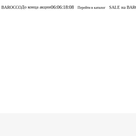
06
:
06
:
18
:
08
нца акции
SALE на BAROCCO
SALE на B
Перейти в каталог