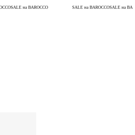
До конца а
AROCCO
SALE на BAROCCO
SALE на BAROCCO