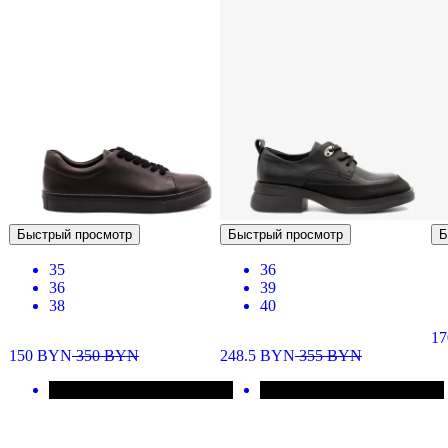
Быстрый просмотр
Быстрый просмотр
Б
35
36
36
39
38
40
1
150
BYN
350
BYN
248.5
BYN
355
BYN