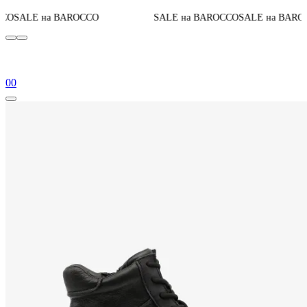
До конца 
BAROCCO
SALE на BAROCCO
SALE на BAROCCO
0
0