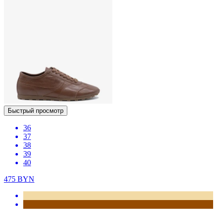
Быстрый просмотр
36
37
38
39
40
475
BYN