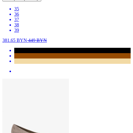
35
36
37
38
39
381.65
BYN
449
BYN