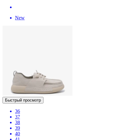
New
Быстрый просмотр
36
37
38
39
40
41