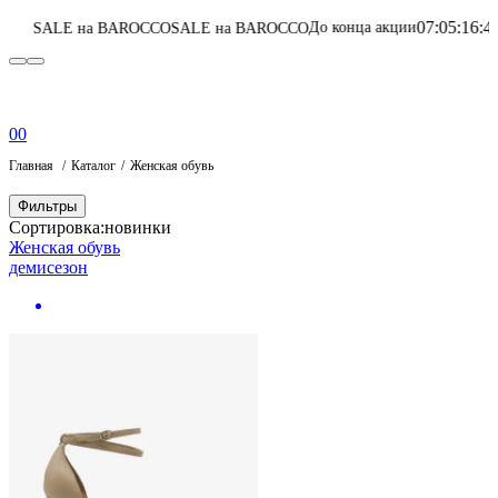
07
:
05
:
16
:
49
До конца акции
а BAROCCO
SALE на BAROCCO
Перейти в кат
0
0
Главная
Каталог
Женская обувь
Фильтры
Сортировка:
новинки
Женская обувь
демисезон