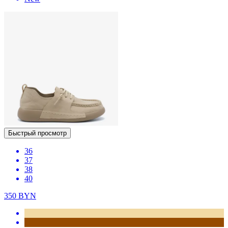
Быстрый просмотр
36
37
38
40
350
BYN