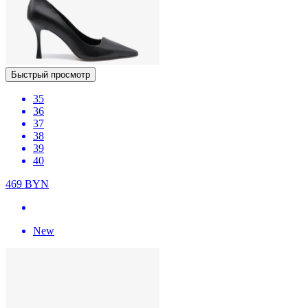
Быстрый просмотр
35
36
37
38
39
40
469
BYN
New