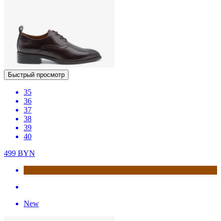
Быстрый просмотр
35
36
37
38
39
40
499
BYN
New