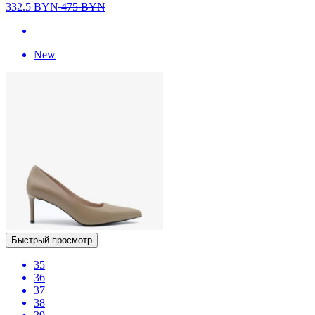
332.5
BYN
475
BYN
New
Быстрый просмотр
35
36
37
38