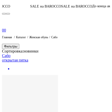
04
:
03
:
51
:
До конца акции
SALE на BAROCCO
SALE на BAROCCO
0
0
Главная
Каталог
Женская обувь
Сабо
Фильтры
Сортировка:
новинки
Сабо
открытая пятка