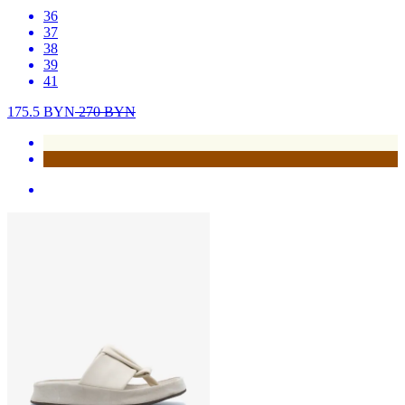
36
37
38
39
41
175.5
BYN
270
BYN