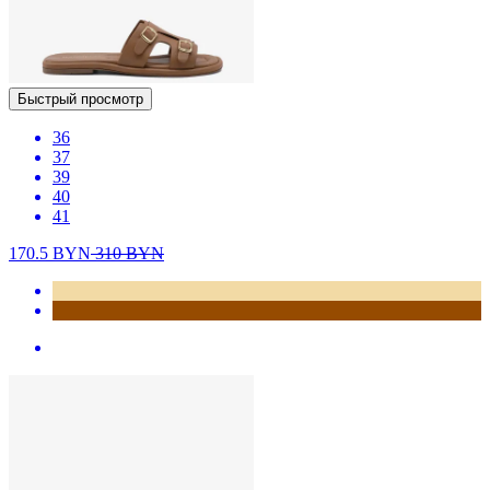
Быстрый просмотр
36
37
39
40
41
170.5
BYN
310
BYN