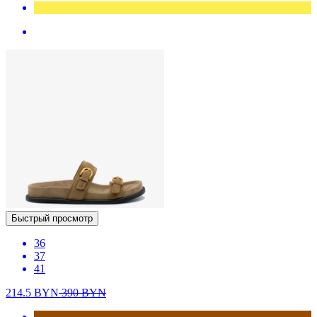
Быстрый просмотр
36
37
41
214.5
BYN
390
BYN