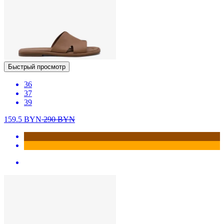
Быстрый просмотр
36
37
39
159.5
BYN
290
BYN