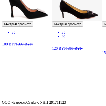
Быстрый просмотр
Быстрый просмотр
Б
35
35
40
100
BYN
397
BYN
120
BYN
365
BYN
1
ООО «БароккоСтайл», УНП 291711523