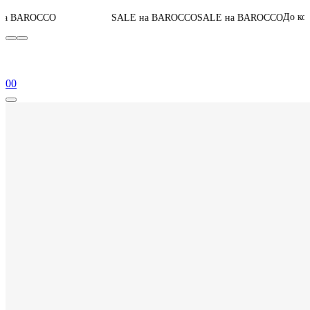
03
:
0
До конца акции
SALE на BAROCCO
SALE на BAROCCO
0
0