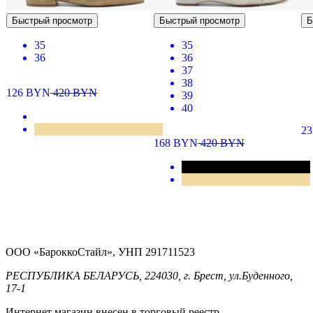
Быстрый просмотр
Быстрый просмотр
Б
35
35
36
36
37
38
126
BYN
420
BYN
39
40
2
168
BYN
420
BYN
ООО «БароккоСтайл», УНП 291711523
РЕСПУБЛИКА БЕЛАРУСЬ, 224030, г. Брест, ул.Буденного,
17-1
Интернет магазин внесен в торговый реестр