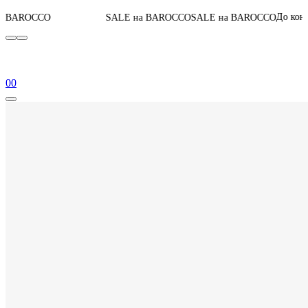
04
:
19
:
28
:
До конца акции
SALE на BAROCCO
SALE на BAROCCO
0
0