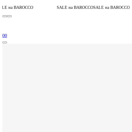
До конца ак
AROCCO
SALE на BAROCCO
SALE на BAROCCO
0
0