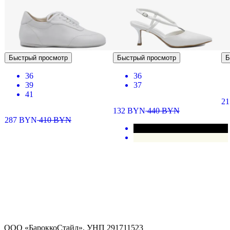
Быстрый просмотр
Быстрый просмотр
Б
36
36
39
37
41
2
132
BYN
440
BYN
287
BYN
410
BYN
ООО «БароккоСтайл», УНП 291711523