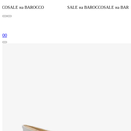
До конца
 BAROCCO
SALE на BAROCCO
SALE на BAROCCO
0
0