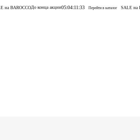
05
:
04
:
11
:
33
До конца акции
SALE на BAROCCO
SALE 
Перейти в каталог