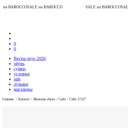
ALE на BAROCCO
SALE на BAROCCO
SALE на BAROCCO
0
0
Весна-лето 2026
обувь
сумки
условия
sale
отзывы
магазины
Главная
Каталог
Женская обувь
Сабо
Сабо 11327