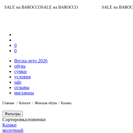
ALE на BAROCCO
SALE на BAROCCO
SALE на BAROCCO
S
0
0
Весна-лето 2026
обувь
сумки
условия
sale
отзывы
магазины
Главная
Каталог
Женская обувь
Казаки
Фильтры
Сортировка:
новинки
Казаки
молочный