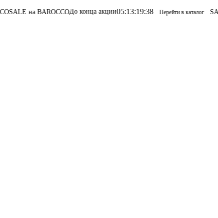
05
:
13
:
19
:
38
До конца акции
ALE на BAROCCO
SALE 
Перейти в каталог