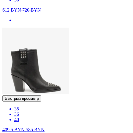
612
BYN
720
BYN
Быстрый просмотр
35
36
40
409.5
BYN
585
BYN