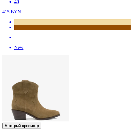
40
415
BYN
New
Быстрый просмотр