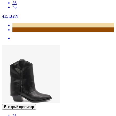
36
40
415
BYN
Быстрый просмотр
36