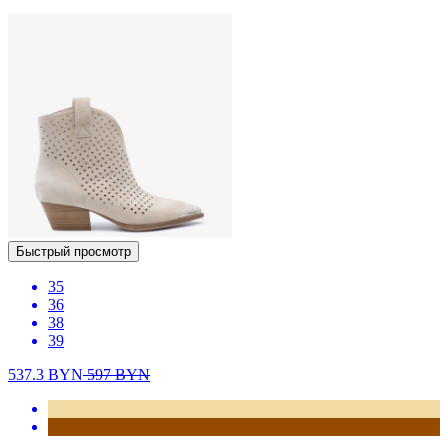
Быстрый просмотр
35
36
38
39
537.3
BYN
597
BYN