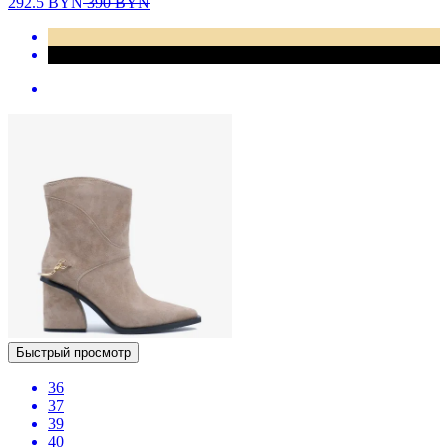
292.5
BYN
390
BYN
Быстрый просмотр
36
37
39
40