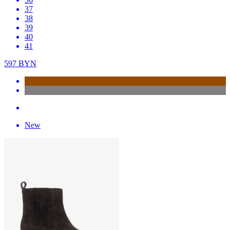
37
38
39
40
41
597
BYN
New