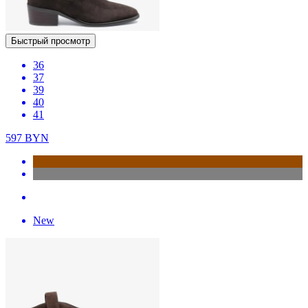
Быстрый просмотр
36
37
39
40
41
597
BYN
New