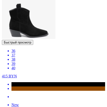
Быстрый просмотр
36
37
38
39
40
415
BYN
New