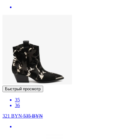
Быстрый просмотр
35
36
321
BYN
535
BYN