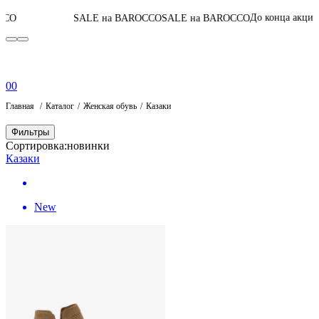
04
:
08
:
11
:
42
До конца акции
SALE на BAROCCO
SALE на BAROCCO
0
0
Главная
Каталог
Женская обувь
Казаки
Фильтры
Сортировка:
новинки
Казаки
New