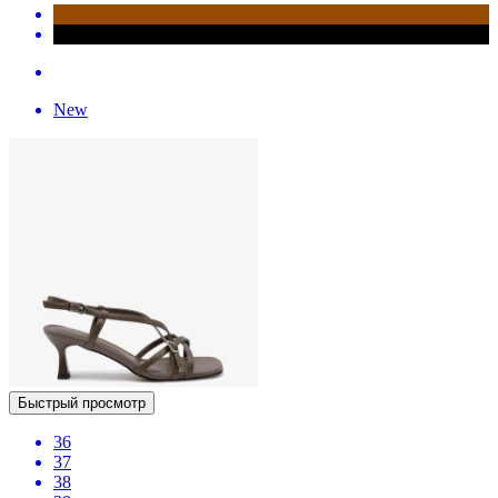
New
Быстрый просмотр
36
37
38