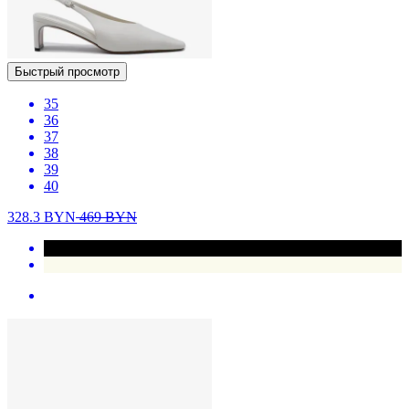
Быстрый просмотр
35
36
37
38
39
40
328.3
BYN
469
BYN