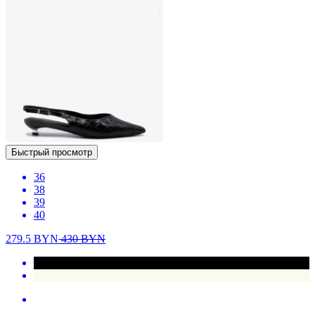
Быстрый просмотр
36
38
39
40
279.5
BYN
430
BYN