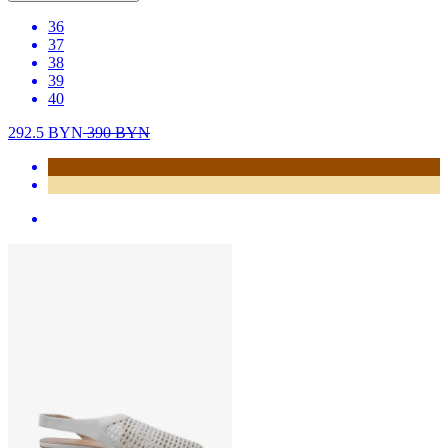
36
37
38
39
40
292.5
BYN
390
BYN