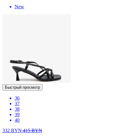
New
Быстрый просмотр
36
37
38
39
40
332
BYN
415
BYN