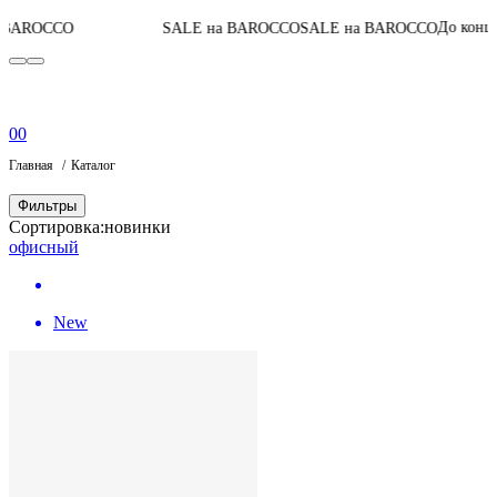
06
:
05
До конца акции
SALE на BAROCCO
SALE на BAROCCO
0
0
Главная
Каталог
Фильтры
Сортировка:
новинки
офисный
New