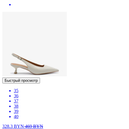
Быстрый просмотр
35
36
37
38
39
40
328.3
BYN
469
BYN