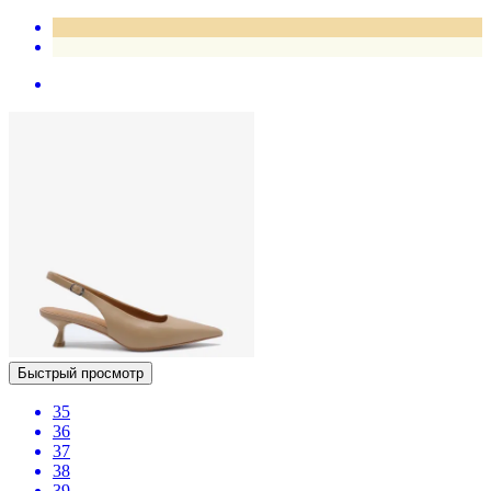
Быстрый просмотр
35
36
37
38
39