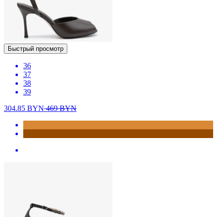
Быстрый просмотр
36
37
38
39
304.85
BYN
469
BYN