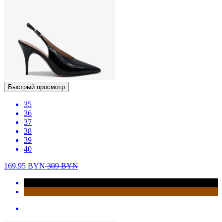
Быстрый просмотр
35
36
37
38
39
40
169.95
BYN
309
BYN