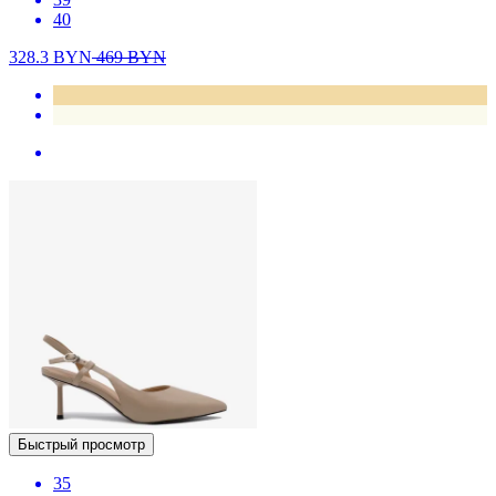
40
328.3
BYN
469
BYN
Быстрый просмотр
35