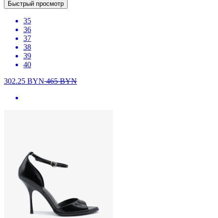
Быстрый просмотр
35
36
37
38
39
40
302.25
BYN
465
BYN