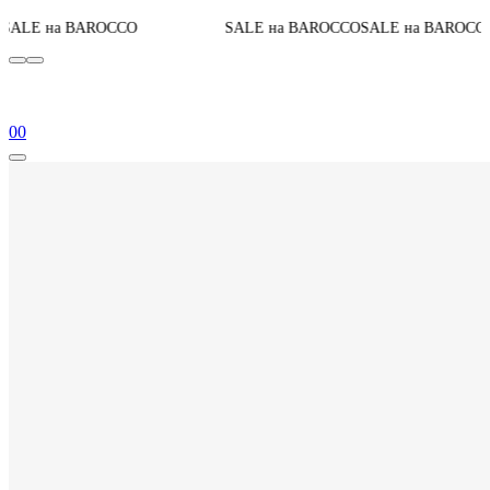
До конца акци
CCO
SALE на BAROCCO
SALE на BAROCCO
0
0