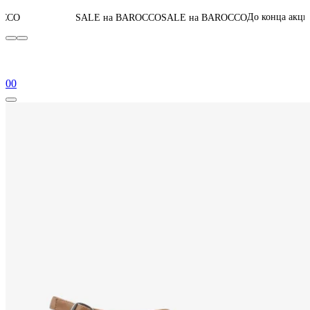
07
:
08
:
54
:
37
До конца акции
SALE на BAROCCO
SALE на BAROCCO
0
0