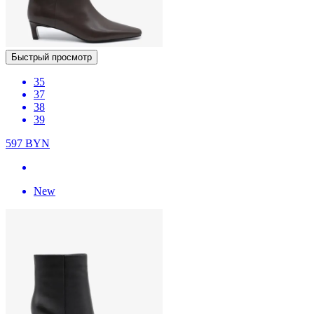
Быстрый просмотр
35
37
38
39
597
BYN
New