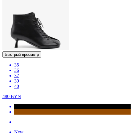
Быстрый просмотр
35
36
37
39
40
480
BYN
New