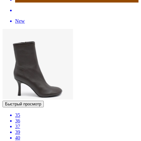
New
Быстрый просмотр
35
36
37
39
40