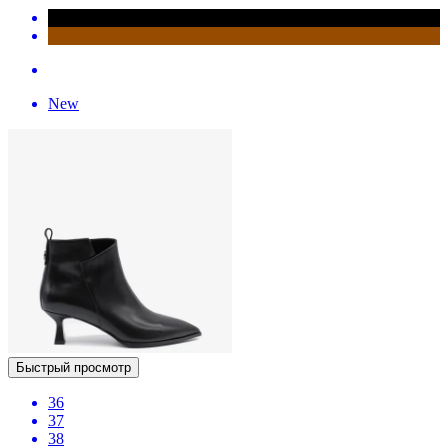
New
Быстрый просмотр
36
37
38