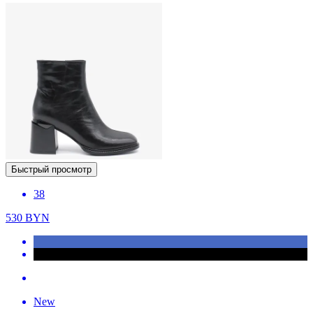
Быстрый просмотр
38
530
BYN
New