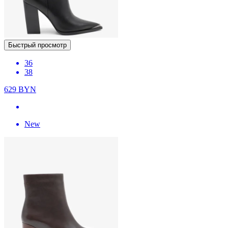
Быстрый просмотр
36
38
629
BYN
New