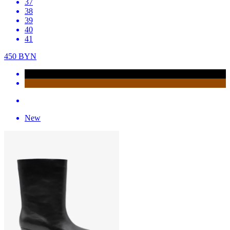
37
38
39
40
41
450
BYN
New