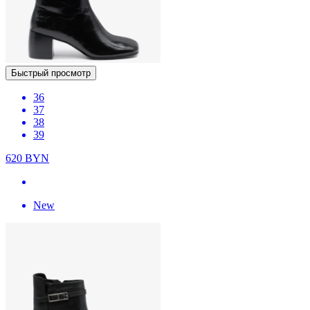
Быстрый просмотр
36
37
38
39
620
BYN
New