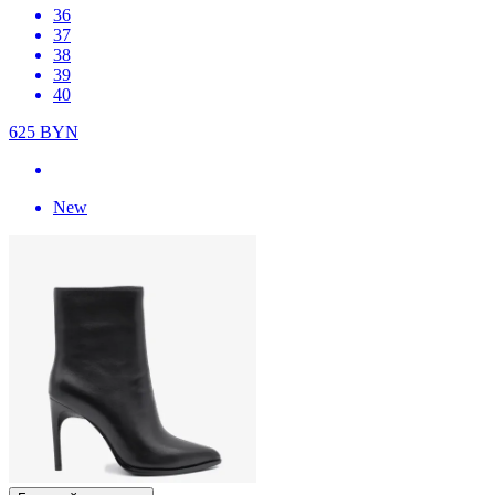
36
37
38
39
40
625
BYN
New