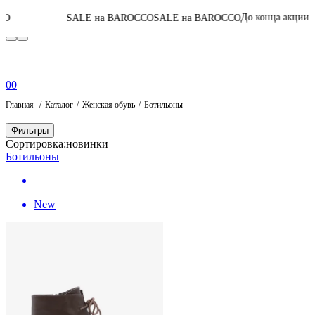
07
:
04
:
49
:
36
До конца акции
SALE на BAROCCO
SALE на BAROCCO
П
0
0
Главная
Каталог
Женская обувь
Ботильоны
Фильтры
Сортировка:
новинки
Ботильоны
New