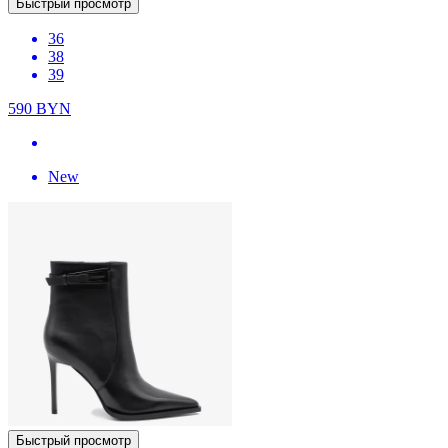
Быстрый просмотр
36
38
39
590
BYN
New
Быстрый просмотр