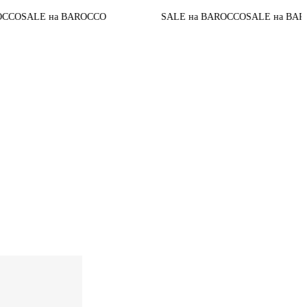
До конца ак
ROCCO
SALE на BAROCCO
SALE на BAROCCO