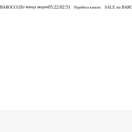
05
:
22
:
02
:
51
а акции
SALE на BAROCCO
SALE на BA
Перейти в каталог