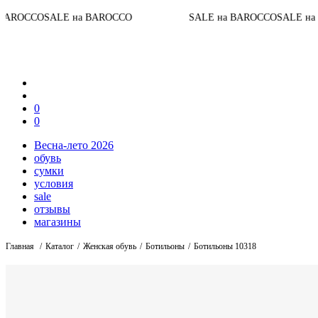
До конц
а BAROCCO
SALE на BAROCCO
SALE на BAROCCO
0
0
Весна-лето 2026
обувь
сумки
условия
sale
отзывы
магазины
Главная
Каталог
Женская обувь
Ботильоны
Ботильоны 10318