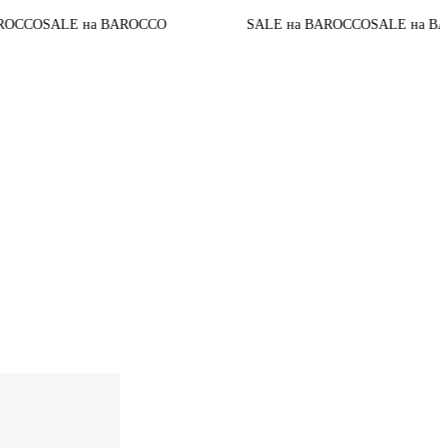
До конца 
BAROCCO
SALE на BAROCCO
SALE на BAROCCO