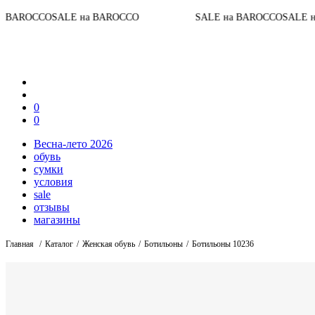
До ко
 на BAROCCO
SALE на BAROCCO
SALE на BAROCCO
0
0
Весна-лето 2026
обувь
сумки
условия
sale
отзывы
магазины
Главная
Каталог
Женская обувь
Ботильоны
Ботильоны 10236