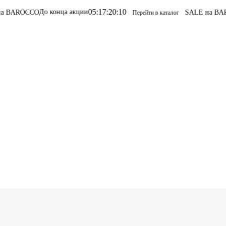
05
:
17
:
20
:
10
нца акции
SALE на BAROCCO
SALE на 
Перейти в каталог