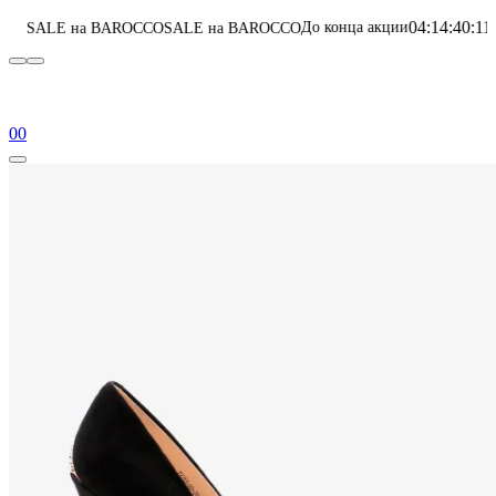
04
:
14
:
40
:
11
До конца акции
BAROCCO
SALE на BAROCCO
Перейти в катало
0
0