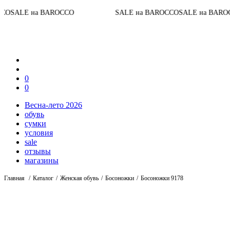
07
:
0
До конца акции
SALE на BAROCCO
SALE на BAROCCO
0
0
Весна-лето 2026
обувь
сумки
условия
sale
отзывы
магазины
Главная
Каталог
Женская обувь
Босоножки
Босоножки 9178