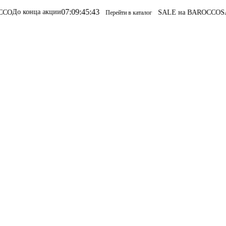
9
:
45
:
43
SALE на BAROCCO
SALE на BAROCCO
Перейти в каталог