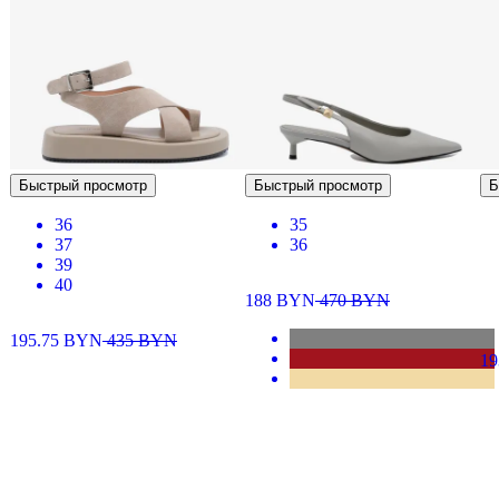
Быстрый просмотр
Быстрый просмотр
Б
36
35
37
36
39
40
188
BYN
470
BYN
195.75
BYN
435
BYN
19