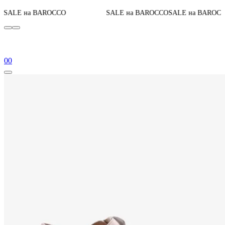
0
До конца акции
CO
SALE на BAROCCO
SALE на BAROCCO
0
0