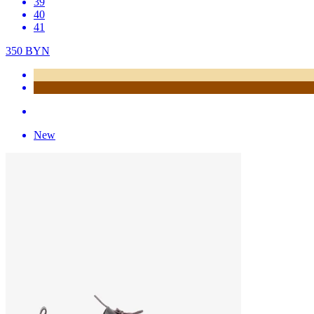
39
40
41
350
BYN
New