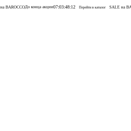
07
:
03
:
48
:
12
До конца акции
CO
SALE на BAROCCO
SAL
Перейти в каталог