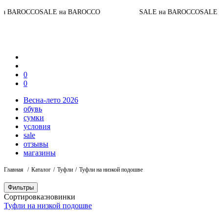
O
SALE на BAROCCO
SALE на BAROCCO
SALE на BAROC
0
0
Весна-лето 2026
обувь
сумки
условия
sale
отзывы
магазины
Главная
Каталог
Туфли
Туфли на низкой подошве
Фильтры
Сортировка:
новинки
Туфли на низкой подошве