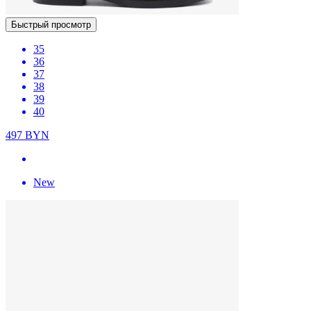
Быстрый просмотр
35
36
37
38
39
40
497
BYN
New