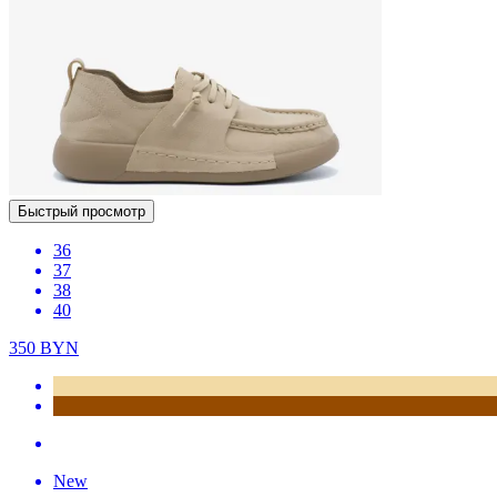
Быстрый просмотр
36
37
38
40
350
BYN
New