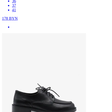
36
37
41
178
BYN