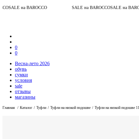
До конца ак
ROCCO
SALE на BAROCCO
SALE на BAROCCO
0
0
Весна-лето 2026
обувь
сумки
условия
sale
отзывы
магазины
Главная
Каталог
Туфли
Туфли на низкой подошве
Туфли на низкой подошве 1