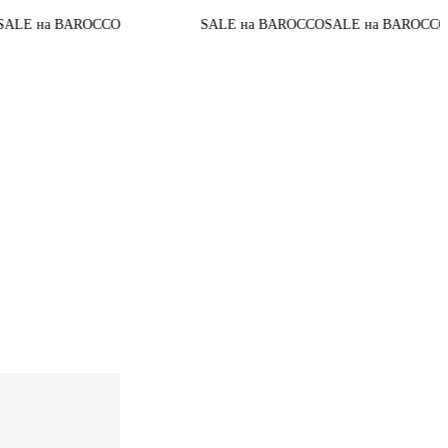
0
До конца акции
CO
SALE на BAROCCO
SALE на BAROCCO