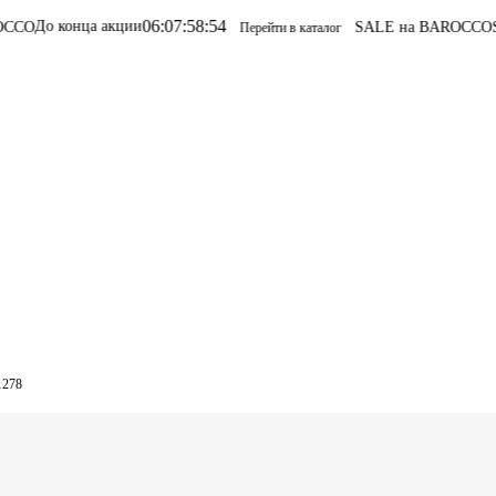
06
:
07
:
58
:
54
ции
SALE на BAROCCO
SALE на BAROC
Перейти в каталог
1278