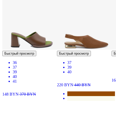
Быстрый просмотр
Быстрый просмотр
Б
36
37
37
39
39
40
40
16
41
220
BYN
440
BYN
148
BYN
370
BYN