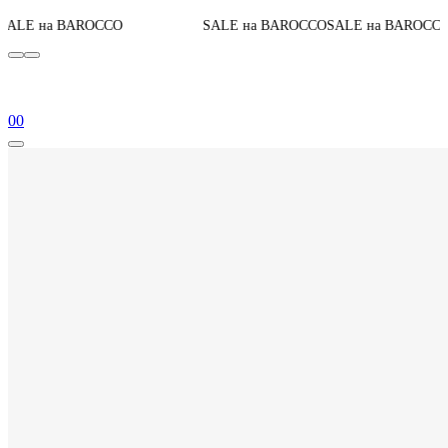
До конца ак
AROCCO
SALE на BAROCCO
SALE на BAROCCO
0
0