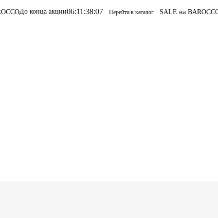
06
:
11
:
38
:
07
акции
SALE на BAROCCO
SALE на BAR
Перейти в каталог