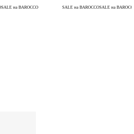
До конца акци
OCCO
SALE на BAROCCO
SALE на BAROCCO