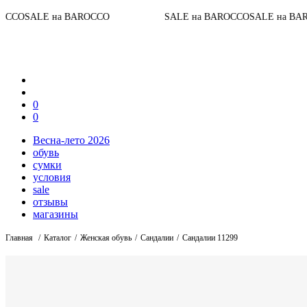
До конца 
BAROCCO
SALE на BAROCCO
SALE на BAROCCO
0
0
Весна-лето 2026
обувь
сумки
условия
sale
отзывы
магазины
Главная
Каталог
Женская обувь
Сандалии
Сандалии 11299