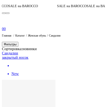
O
SALE на BAROCCO
SALE на BAROCCO
SALE на BAROC
0
0
Главная
Каталог
Женская обувь
Сандалии
Фильтры
Сортировка:
новинки
Сандалии
закрытый носок
New