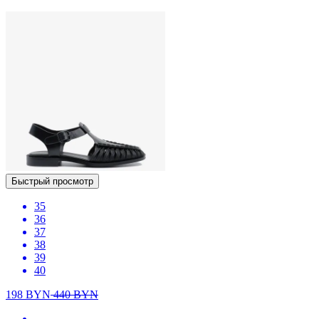
Быстрый просмотр
35
36
37
38
39
40
198
BYN
440
BYN