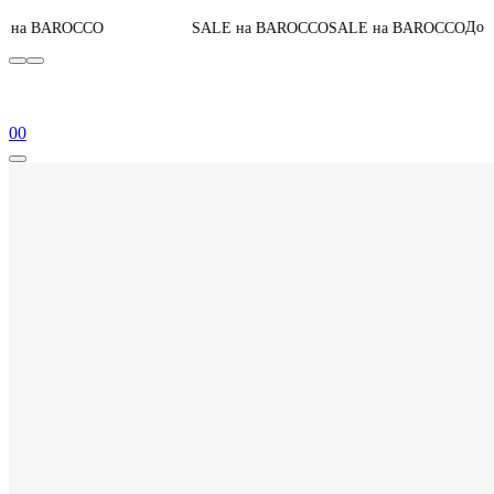
06
:
До конца акции
O
SALE на BAROCCO
SALE на BAROCCO
0
0