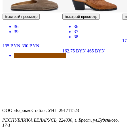
Быстрый просмотр
Быстрый просмотр
Б
36
36
39
37
38
1
195
BYN
390
BYN
162.75
BYN
465
BYN
ООО «БароккоСтайл», УНП 291711523
РЕСПУБЛИКА БЕЛАРУСЬ, 224030, г. Брест, ул.Буденного,
17-1