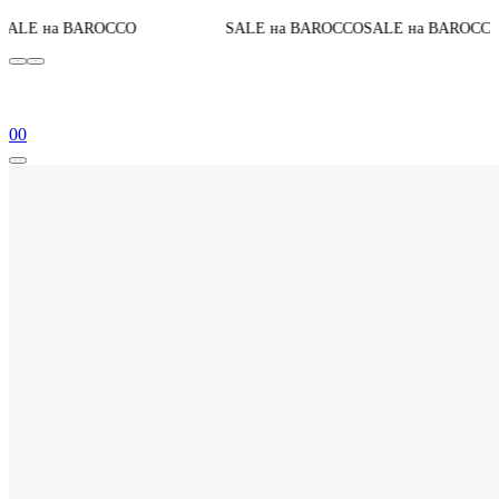
0
До конца акции
CO
SALE на BAROCCO
SALE на BAROCCO
0
0