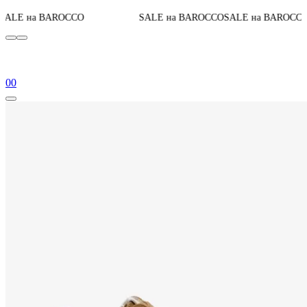
До конца акции
CCO
SALE на BAROCCO
SALE на BAROCCO
0
0