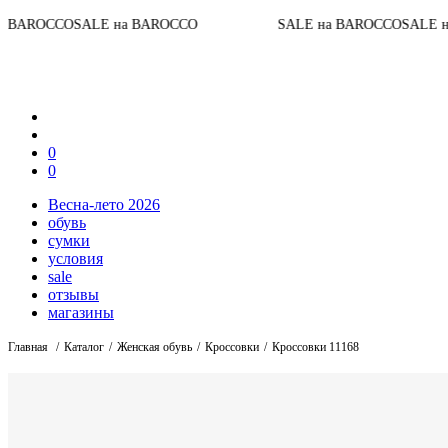
До к
 на BAROCCO
SALE на BAROCCO
SALE на BAROCCO
0
0
Весна-лето 2026
обувь
сумки
условия
sale
отзывы
магазины
Главная
Каталог
Женская обувь
Кроссовки
Кроссовки 11168