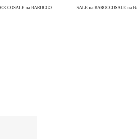
До конца
 BAROCCO
SALE на BAROCCO
SALE на BAROCCO