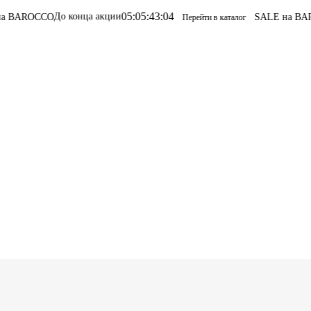
05
:
05
:
43
:
04
онца акции
SALE на BAROCCO
SALE на
Перейти в каталог