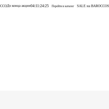
04
:
11
:
24
:
25
ции
SALE на BAROCCO
SALE на BAROCC
Перейти в каталог