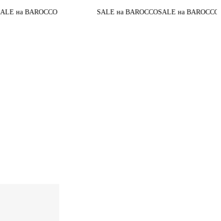
04
До конца акции
O
SALE на BAROCCO
SALE на BAROCCO