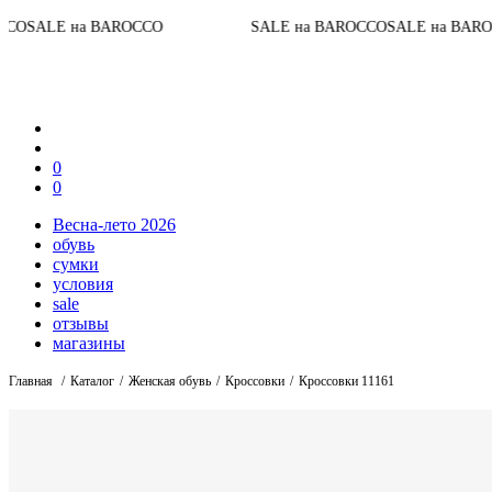
До конца ак
ROCCO
SALE на BAROCCO
SALE на BAROCCO
0
0
Весна-лето 2026
обувь
сумки
условия
sale
отзывы
магазины
Главная
Каталог
Женская обувь
Кроссовки
Кроссовки 11161