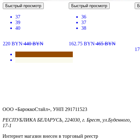
Быстрый просмотр
Быстрый просмотр
Б
37
36
39
37
40
38
220
BYN
440
BYN
162.75
BYN
465
BYN
1
ООО «БароккоСтайл», УНП 291711523
РЕСПУБЛИКА БЕЛАРУСЬ, 224030, г. Брест, ул.Буденного,
17-1
Интернет магазин внесен в торговый реестр