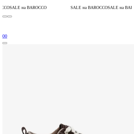
До конца
 BAROCCO
SALE на BAROCCO
SALE на BAROCCO
0
0