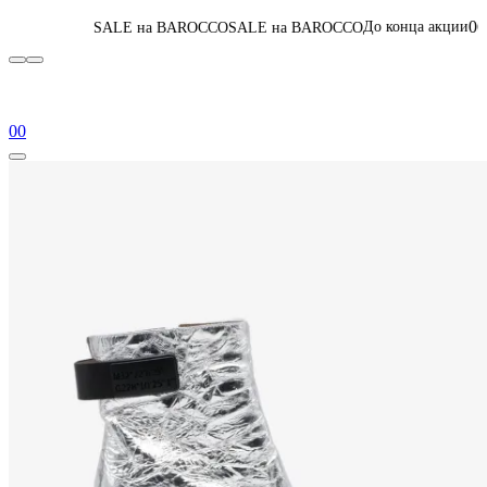
06
:
10
:
55
:
56
До конца акции
LE на BAROCCO
SALE на BAROCCO
Перейт
0
0