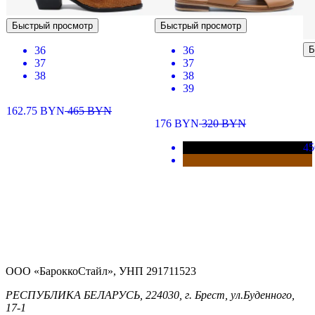
Быстрый просмотр
Быстрый просмотр
36
36
Б
37
37
38
38
39
162.75
BYN
465
BYN
176
BYN
320
BYN
4
ООО «БароккоСтайл», УНП 291711523
РЕСПУБЛИКА БЕЛАРУСЬ, 224030, г. Брест, ул.Буденного,
17-1