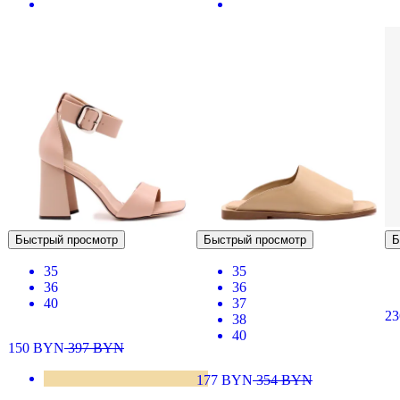
Быстрый просмотр
Быстрый просмотр
Б
35
35
36
36
40
37
23
38
40
150
BYN
397
BYN
177
BYN
354
BYN