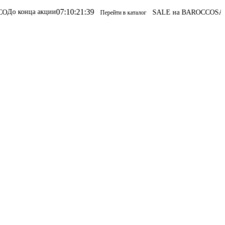
07
:
10
:
21
:
39
кции
SALE на BAROCCO
SALE на BAROC
Перейти в каталог