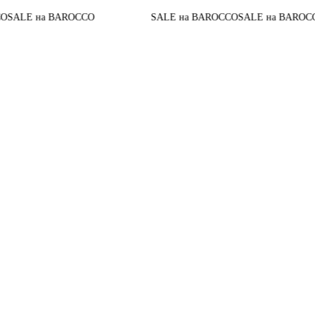
До конца а
AROCCO
SALE на BAROCCO
SALE на BAROCCO