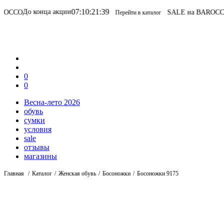
07
:
10
:
21
:
39
ца акции
SALE на BAROCCO
SALE на B
Перейти в каталог
0
0
Весна-лето 2026
обувь
сумки
условия
sale
отзывы
магазины
Главная
Каталог
Женская обувь
Босоножки
Босоножки 9175