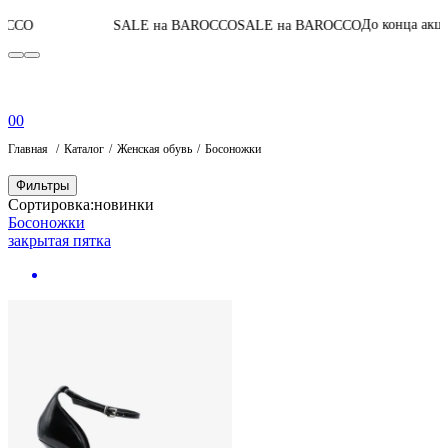
05
:
06
:
16
:
До конца акции
SALE на BAROCCO
SALE на BAROCCO
0
0
Главная
Каталог
Женская обувь
Босоножки
Фильтры
Сортировка:
новинки
Босоножки
закрытая пятка