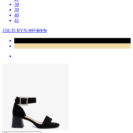
38
39
40
41
218.35
BYN
397
BYN