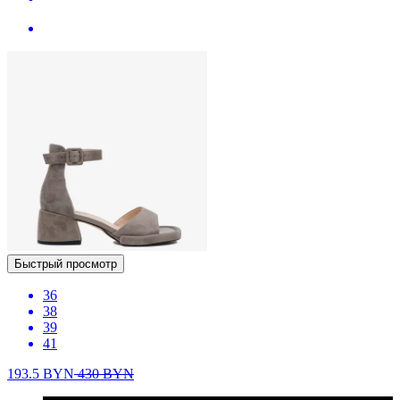
Быстрый просмотр
36
38
39
41
193.5
BYN
430
BYN