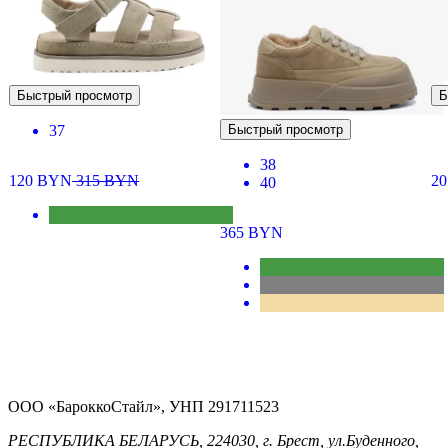
Быстрый просмотр
Б
37
Быстрый просмотр
38
120
BYN
315
BYN
2
40
365
BYN
ООО «БароккоСтайл», УНП 291711523
РЕСПУБЛИКА БЕЛАРУСЬ, 224030, г. Брест, ул.Буденного,