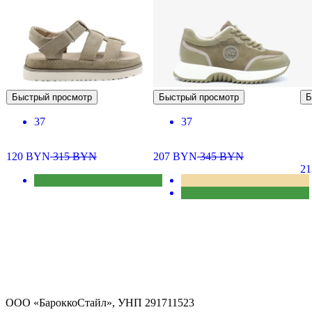
Быстрый просмотр
Быстрый просмотр
Б
37
37
120
BYN
315
BYN
207
BYN
345
BYN
2
ООО «БароккоСтайл», УНП 291711523