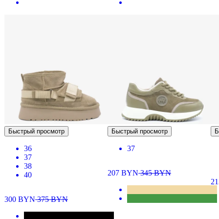
Быстрый просмотр
Быстрый просмотр
Б
36
37
37
38
207
BYN
345
BYN
40
2
300
BYN
375
BYN