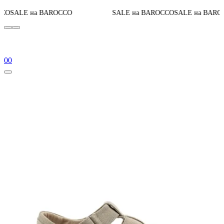
До конца а
AROCCO
SALE на BAROCCO
SALE на BAROCCO
0
0