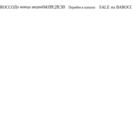
04
:
09
:
28
:
30
и
SALE на BAROCCO
SALE на BAROCCO
Перейти в каталог