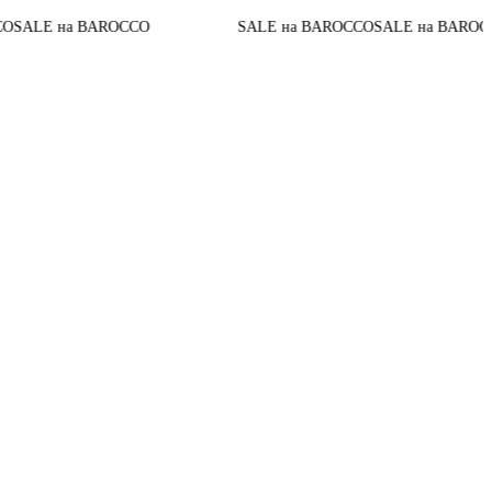
04
:
До конца акции
SALE на BAROCCO
SALE на BAROCCO