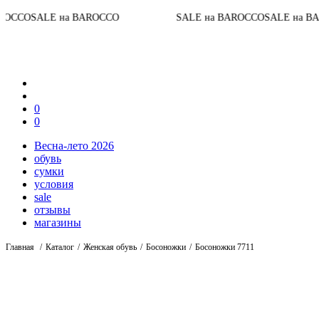
До конца акци
OCCO
SALE на BAROCCO
SALE на BAROCCO
0
0
Весна-лето 2026
обувь
сумки
условия
sale
отзывы
магазины
Главная
Каталог
Женская обувь
Босоножки
Босоножки 7711