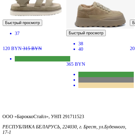
Быстрый просмотр
Б
37
Быстрый просмотр
38
120
BYN
315
BYN
2
40
365
BYN
ООО «БароккоСтайл», УНП 291711523
РЕСПУБЛИКА БЕЛАРУСЬ, 224030, г. Брест, ул.Буденного,
17-1